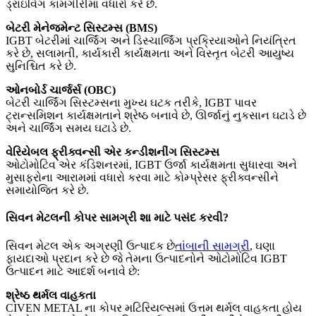
ડ્રાઇવિંગ કામગીરીમાં વધારો કરે છે.
બેટરી મેનેજમેન્ટ સિસ્ટમ્સ (BMS)
IGBT બેટરીમાં ચાર્જિંગ અને ડિસ્ચાર્જિંગ પ્રક્રિયાઓને નિયંત્રિત
કરે છે, સલામતી, કાર્યકારી કાર્યક્ષમતા અને વિસ્તૃત બેટરી આયુષ્ય
સુનિશ્ચિત કરે છે.
ઓનબોર્ડ ચાર્જર્સ (OBC)
બેટરી ચાર્જિંગ સિસ્ટમ્સના મુખ્ય ઘટક તરીકે, IGBT પાવર
ટ્રાન્સમિશન કાર્યક્ષમતાને શ્રેષ્ઠ બનાવે છે, ઊર્જાનું નુકસાન ઘટાડે છે
અને ચાર્જિંગ સમય ઘટાડે છે.
વેરિયેબલ ફ્રીક્વન્સી એર કન્ડીશનીંગ સિસ્ટમ્સ
ઓટોમોટિવ એર કંડિશનરમાં, IGBT ઉર્જા કાર્યક્ષમતા સુધારવા અને
મુસાફરોના આરામમાં વધારો કરવા માટે કોમ્પ્રેસર ફ્રીક્વન્સીને
સમાયોજિત કરે છે.
સિવન મેટલની કોપર સામગ્રી શા માટે પસંદ કરવી?
સિવન મેટલ એક અગ્રણી ઉત્પાદક છે
તાંબાની સામગ્રી
, ઘણા
ફાયદાઓ પ્રદાન કરે છે જે તેમના ઉત્પાદનોને ઓટોમોટિવ IGBT
ઉત્પાદન માટે આદર્શ બનાવે છે:
શ્રેષ્ઠ થર્મલ વાહકતા
CIVEN METAL ના કોપર મટિરિયલ્સમાં ઉત્તમ થર્મલ વાહકતા હોય