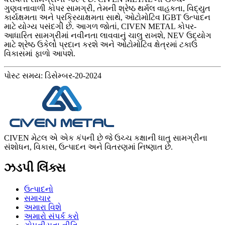
ગુણવત્તાવાળી કોપર સામગ્રી, તેમની શ્રેષ્ઠ થર્મલ વાહકતા, વિદ્યુત
કાર્યક્ષમતા અને પ્રક્રિયાક્ષમતા સાથે, ઓટોમોટિવ IGBT ઉત્પાદન
માટે યોગ્ય પસંદગી છે. આગળ જોતાં, CIVEN METAL કોપર-
આધારિત સામગ્રીમાં નવીનતા લાવવાનું ચાલુ રાખશે, NEV ઉદ્યોગ
માટે શ્રેષ્ઠ ઉકેલો પ્રદાન કરશે અને ઓટોમોટિવ ક્ષેત્રમાં ટકાઉ
વિકાસમાં ફાળો આપશે.
પોસ્ટ સમય: ડિસેમ્બર-20-2024
CIVEN મેટલ એ એક કંપની છે જે ઉચ્ચ કક્ષાની ધાતુ સામગ્રીના
સંશોધન, વિકાસ, ઉત્પાદન અને વિતરણમાં નિષ્ણાત છે.
ઝડપી લિંક્સ
ઉત્પાદનો
સમાચાર
અમારા વિશે
અમારો સંપર્ક કરો