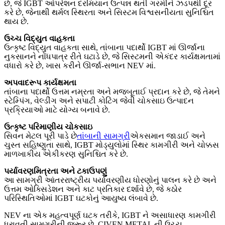
છે, જે IGBT ઓપરેશન દરમિયાન ઉત્પન્ન થતી ગરમીને ઝડપથી દૂર
કરે છે, જેનાથી થર્મલ સ્થિરતા અને સિસ્ટમ વિશ્વસનીયતા સુનિશ્ચિત
થાય છે.
ઉચ્ચ વિદ્યુત વાહકતા
ઉત્કૃષ્ટ વિદ્યુત વાહકતા સાથે, તાંબાના પદાર્થો IGBT માં ઊર્જાના
નુકસાનને નોંધપાત્ર રીતે ઘટાડે છે, જે સિસ્ટમની એકંદર કાર્યક્ષમતામાં
વધારો કરે છે, ખાસ કરીને ઊર્જા-સભાન NEV માં.
અપવાદરૂપ કાર્યક્ષમતા
તાંબાના પદાર્થો ઉત્તમ નમ્રતા અને મજબૂતાઈ પ્રદાન કરે છે, જે તેમને
સ્ટેમ્પિંગ, વેલ્ડીંગ અને સપાટી કોટિંગ જેવી ચોકસાઇ ઉત્પાદન
પ્રક્રિયાઓ માટે યોગ્ય બનાવે છે.
ઉત્કૃષ્ટ પરિમાણીય ચોકસાઇ
સિવન મેટલ પૂરી પાડે છે
તાંબાની સામગ્રી
એકસમાન જાડાઈ અને
ચુસ્ત સહિષ્ણુતા સાથે, IGBT મોડ્યુલોમાં સ્થિર કામગીરી અને ચોક્કસ
માળખાકીય એકીકરણ સુનિશ્ચિત કરે છે.
પર્યાવરણમિત્રતા અને ટકાઉપણું
આ સામગ્રી આંતરરાષ્ટ્રીય પર્યાવરણીય ધોરણોનું પાલન કરે છે અને
ઉત્તમ ઓક્સિડેશન અને કાટ પ્રતિકાર દર્શાવે છે, જે કઠોર
પરિસ્થિતિઓમાં IGBT ઘટકોનું આયુષ્ય લંબાવે છે.
NEV ના એક મહત્વપૂર્ણ ઘટક તરીકે, IGBT ને અસાધારણ કામગીરી
ધરાવતી સામગ્રીની જરૂર છે. CIVEN METAL ની ઉચ્ચ-