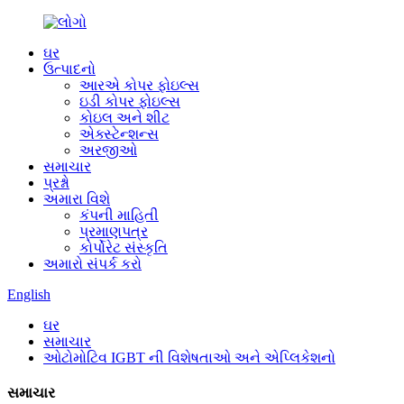
ઘર
ઉત્પાદનો
આરએ કોપર ફોઇલ્સ
ઇડી કોપર ફોઇલ્સ
કોઇલ અને શીટ
એક્સ્ટેન્શન્સ
અરજીઓ
સમાચાર
પ્રશ્નો
અમારા વિશે
કંપની માહિતી
પ્રમાણપત્ર
કોર્પોરેટ સંસ્કૃતિ
અમારો સંપર્ક કરો
English
ઘર
સમાચાર
ઓટોમોટિવ IGBT ની વિશેષતાઓ અને એપ્લિકેશનો
સમાચાર