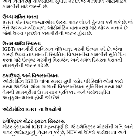
અને નિયંત્રણ ચોકસાઇમાં સુધારો કરે છે, જે ગતિશીલ ઓટોમોટિવ
કામગીરી માટે જરૂરી છે.
ઉચ્ચ શક્તિ ઘનતા
IGBT કોમ્પેક્ટ જગ્યાઓમાં ઉચ્ચ-પાવર લોડને હેન્ડલ કરી શકે છે, જે
તેને જગ્યા-મર્યાદાવાળા ઓટોમોટિવ વાતાવરણ માટે યોગ્ય બનાવે છે
જેમાં ઉચ્ચ-પ્રદર્શન કામગીરીની જરૂર હોય છે.
ઉત્તમ થર્મલ સ્થિરતા
IGBTs કામગીરી દરમિયાન નોંધપાત્ર ગરમી ઉત્પન્ન કરે છે, જેના
કારણે ઉચ્ચ-તાપમાનની સ્થિતિમાં વિશ્વસનીય કામગીરી સુનિશ્ચિત
કરવા માટે ઉત્કૃષ્ટ ગરમીનું વિસર્જન અને થર્મલ સ્થિરતા ધરાવતી
સામગ્રીની જરૂર પડે છે.
ટકાઉપણું અને વિશ્વસનીયતા
ઓટોમોટિવ IGBTs લાંબા સમય સુધી કઠોર પરિસ્થિતિઓમાં કાર્ય
કરવા જોઈએ. લાંબા ગાળાની વિશ્વસનીયતા સુનિશ્ચિત કરવા માટે
તેમની સામગ્રીમાં ઉત્તમ થાક પ્રતિકાર અને પર્યાવરણીય
અનુકૂલનક્ષમતા હોવી જોઈએ.
ઓટોમોટિવ IGBT ના ઉપયોગો
ઇલેક્ટ્રિક મોટર ડ્રાઇવ સિસ્ટમ્સ
મોટર ડ્રાઇવમાં IGBT મહત્વપૂર્ણ છે, જે ઇલેક્ટ્રિક મોટર્સની ગતિ અને
પાવર આઉટપુટનું નિયમન કરે છે, NEV માં ઊર્જા કાર્યક્ષમતા અને