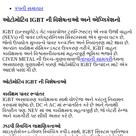
કંપની સમાચાર
ઓટોમોટિવ IGBT ની વિશેષતાઓ અને એપ્લિકેશનો
IGBT (ઇન્સ્યુલેટેડ ગેટ બાયપોલર ટ્રાન્ઝિસ્ટર) એ નવા ઉર્જા વાહનો
(NEVs) ની પાવર ઇલેક્ટ્રોનિક્સ સિસ્ટમ્સમાં એક મુખ્ય ઘટક છે,
જેનો ઉપયોગ મુખ્યત્વે પાવર કન્વર્ઝન અને નિયંત્રણ માટે થાય છે.
અત્યંત કાર્યક્ષમ સેમિકન્ડક્ટર ઉપકરણ તરીકે, IGBT વાહન
કાર્યક્ષમતા અને વિશ્વસનીયતામાં મહત્વપૂર્ણ ભૂમિકા ભજવે છે.
CIVEN METAL ની ઉચ્ચ-ગુણવત્તાવાળી
તાંબાની સામગ્રી
તેમના
અસાધારણ ગુણધર્મોને કારણે ઓટોમોટિવ IGBT ઉત્પાદન માટે એક
આદર્શ પસંદગી છે.
ઓટોમોટિવ IGBT ની વિશેષતાઓ
કાર્યક્ષમ પાવર રૂપાંતર
IGBT અસાધારણ કાર્યક્ષમતા સાથે વોલ્ટેજ અને કરંટનું નિયમન
કરવામાં શ્રેષ્ઠ છે, DC ને AC માં રૂપાંતરિત કરે છે અને તેનાથી
વિપરીત પણ. NEV માં આ કાર્યક્ષમતા મહત્વપૂર્ણ છે, જે બેટરી રેન્જ
અને કામગીરી પર સીધી અસર કરે છે.
ઝડપી સ્વિચિંગ લાક્ષણિકતાઓ
માઇક્રોસેકન્ડ-લેવલ સ્વિચિંગ સ્પીડ સાથે, IGBT સિસ્ટમ પ્રતિભાવ