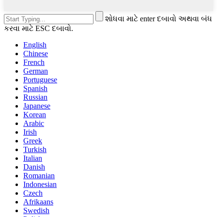
શોધવા માટે enter દબાવો અથવા બંધ
કરવા માટે ESC દબાવો.
English
Chinese
French
German
Portuguese
Spanish
Russian
Japanese
Korean
Arabic
Irish
Greek
Turkish
Italian
Danish
Romanian
Indonesian
Czech
Afrikaans
Swedish