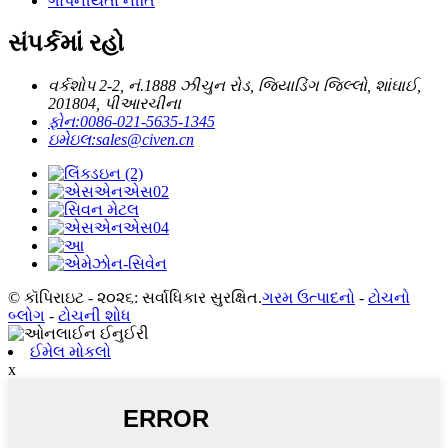
ગોપનીયતા નીતિ
સંપર્કમાં રહો
વર્કશોપ 2-2, નં.1888 ઝીચુન રોડ, જિયાડિંગ જિલ્લો, શાંઘાઈ,
201804, પીઆરચીના
ફોન:
0086-021-5635-1345
ઇમેઇલ:
sales@civen.cn
© કૉપિરાઇટ - ૨૦૨૬: સર્વાધિકાર સુરક્ષિત.
ગરમ ઉત્પાદનો
-
ટોચનો
બ્લોગ
-
ટોચની શોધ
ઈમેલ મોકલો
x